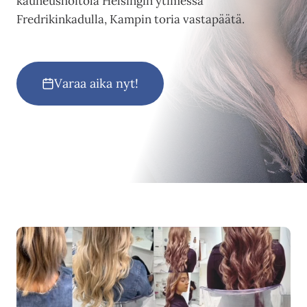
kauneushoitola Helsingin ytimessä
Fredrikinkadulla, Kampin toria vastapäätä.
Varaa aika nyt!